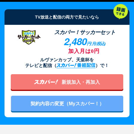
おすすめ番組
TV放送と配信の両方で見たいなら
その他の試合・おすすめ番組
Jリーグラボ
スカパー！サッカーセット
2,480
Jリーグクラブ応援番組
円/月(税込)
加入月は0円
その他サッカーコンテンツ
ルヴァンカップ、天皇杯を
ハイライト／関連動画
テレビと配信（
）で！
新規加入・再加入
契約内容の変更（Myスカパー！）