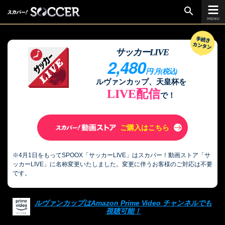
search
サッカーLIVE
chevron_right
2,480
ご加入はこちら
円/月(税込)
ルヴァンカップ、天皇杯を
LIVE配信
放送リーグ
で！
ルヴァンカップ
ご購入はこちら
天皇杯
高円宮杯
※4月1日をもってSPOOX「サッカーLIVE」はスカパー！動画ストア「サ
ッカーLIVE」に名称変更いたしました。変更に伴うお客様のご対応は不要
UEFAチャンピオンズリーグ
です。
UEFAヨーロッパリーグ
UEFAカンファレンスリーグ
ルヴァンカップはAmazon Prime Video チャンネルでも
生中継／
視聴可能！
初回放送スケジュール