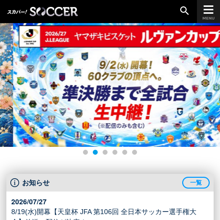
search
chevron_right
ご加入はこちら
放送リーグ
ルヴァンカップ
天皇杯
高円宮杯
UEFAチャンピオンズリーグ
UEFAヨーロッパリーグ
お知らせ
一覧
UEFAカンファレンスリーグ
2026/07/27
生中継／
初回放送スケジュール
8/19(水)開幕【天皇杯 JFA 第106回 全日本サッカー選手権大