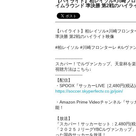
【ハイライト】柏レイソル×川崎フロン
イムラウンド 準決勝 第2戦のハイラ
【ハイライト】柏レイソル×川崎フロンターレ
準決勝 第2戦のハイライト映像
#柏レイソル #川崎フロンターレ #ルヴァ
------------------
スカパー！でルヴァンカップ、天皇杯を楽
視聴方法はこちら↓
------------------
【配信】
・SPOOX『サッカーLIVE［2,480円(
https://soccer.skyperfectv.co.jp/join/
・Amazon Prime Videoチャンネル『
能！
【放送】
『スカパー！サッカーセット：2,480円(税
「２０２５ＪリーグYBCルヴァンカップ」
った国内サッカーを放送！