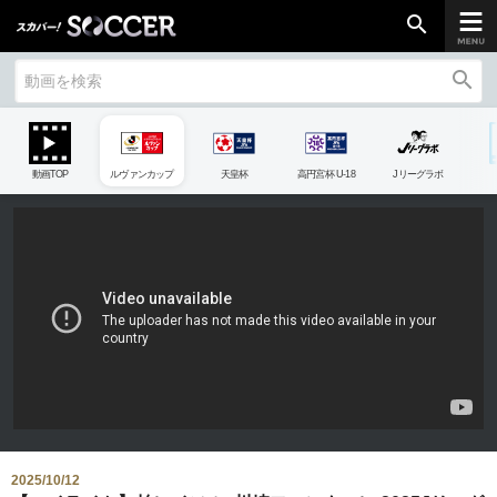
search
search
chevron_right
ご加入はこちら
動画TOP
ルヴァンカップ
天皇杯
高円宮杯 U-18
Jリーグラボ
放送リーグ
ルヴァンカップ
天皇杯
高円宮杯
UEFAチャンピオンズリーグ
UEFAヨーロッパリーグ
UEFAカンファレンスリーグ
生中継／
初回放送スケジュール
2025/10/12