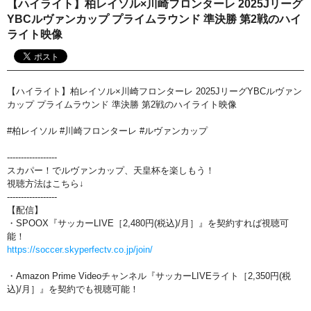
【ハイライト】柏レイソル×川崎フロンターレ 2025Jリーグ
おすすめ番組
YBCルヴァンカップ プライムラウンド 準決勝 第2戦のハイ
ライト映像
その他の試合・おすすめ番組
Jリーグラボ
【ハイライト】柏レイソル×川崎フロンターレ 2025JリーグYBCルヴァン
Jリーグクラブ応援番組
カップ プライムラウンド 準決勝 第2戦のハイライト映像
その他サッカーコンテンツ
#柏レイソル #川崎フロンターレ #ルヴァンカップ
ハイライト／関連動画
------------------
スカパー！でルヴァンカップ、天皇杯を楽しもう！
視聴方法はこちら↓
------------------
【配信】
・SPOOX『サッカーLIVE［2,480円(税込)/月］』を契約すれば視聴可
能！
https://soccer.skyperfectv.co.jp/join/
・Amazon Prime Videoチャンネル『サッカーLIVEライト［2,350円(税
込)/月］』を契約でも視聴可能！