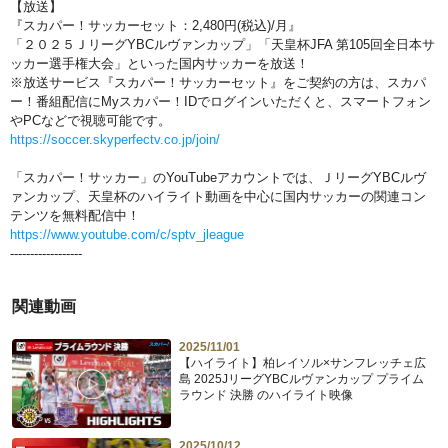
【放送】
『スカパー！サッカーセット：2,480円(税込)/月』
「２０２５ＪリーグYBCルヴァンカップ」「天皇杯JFA 第105回全日本サ
ッカー選手権大会」といった国内サッカーを放送！
※放送サービス『スカパー！サッカーセット』をご契約の方は、スカパ
ー！番組配信にMyスカパー！IDでログインいただくと、スマートフォン
やPCなどで視聴可能です。
https://soccer.skyperfectv.co.jp/join/
「スカパー！サッカー」のYouTubeアカウントでは、ＪリーグYBCルヴ
ァンカップ、天皇杯のハイライト動画を中心に国内サッカーの関連コン
テンツを無料配信中！
https://www.youtube.com/c/sptv_jleague
------------------
関連動画
2025/11/01
【ハイライト】柏レイソル×サンフレッチェ広
島 2025JリーグYBCルヴァンカップ プライム
ラウンド 決勝 のハイライト映像
2025/10/12