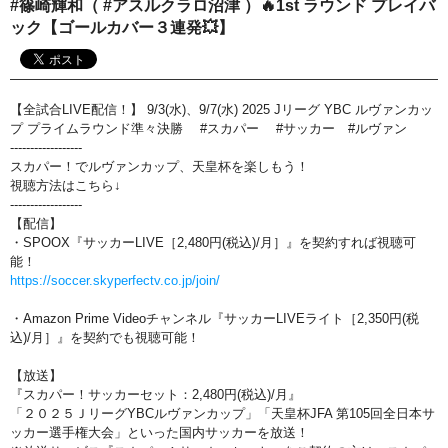
#篠崎輝和（ #アスルクラロ沼津 ）🔥1st ラウンド プレイバ
おすすめ番組
ック【ゴールカバー３連発💥】
その他の試合・おすすめ番組
Jリーグラボ
【全試合LIVE配信！】 9/3(水)、9/7(水) 2025 Jリーグ YBC ルヴァンカッ
プ プライムラウンド準々決勝 #スカパー #サッカー #ルヴァン
Jリーグクラブ応援番組
------------------
スカパー！でルヴァンカップ、天皇杯を楽しもう！
その他サッカーコンテンツ
視聴方法はこちら↓
------------------
ハイライト／関連動画
【配信】
・SPOOX『サッカーLIVE［2,480円(税込)/月］』を契約すれば視聴可
能！
https://soccer.skyperfectv.co.jp/join/
・Amazon Prime Videoチャンネル『サッカーLIVEライト［2,350円(税
込)/月］』を契約でも視聴可能！
【放送】
『スカパー！サッカーセット：2,480円(税込)/月』
「２０２５ＪリーグYBCルヴァンカップ」「天皇杯JFA 第105回全日本サ
ッカー選手権大会」といった国内サッカーを放送！