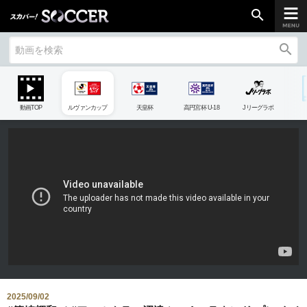
search
search
chevron_right
ご加入はこちら
動画TOP
ルヴァンカップ
天皇杯
高円宮杯 U-18
Jリーグラボ
放送リーグ
ルヴァンカップ
天皇杯
高円宮杯
UEFAチャンピオンズリーグ
UEFAヨーロッパリーグ
UEFAカンファレンスリーグ
生中継／
初回放送スケジュール
2025/09/02