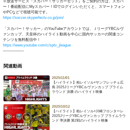
※放送サービス『スカパー！サッカーセット』をご契約の方は、スカパ
ー！番組配信にMyスカパー！IDでログインいただくと、スマートフォン
やPCなどで視聴可能です。
https://soccer.skyperfectv.co.jp/join/
「スカパー！サッカー」のYouTubeアカウントでは、ＪリーグYBCルヴ
ァンカップ、天皇杯のハイライト動画を中心に国内サッカーの関連コン
テンツを無料配信中！
https://www.youtube.com/c/sptv_jleague
------------------
関連動画
2025/11/01
【ハイライト】柏レイソル×サンフレッチェ広
島 2025JリーグYBCルヴァンカップ プライム
ラウンド 決勝 のハイライト映像
2025/10/12
【ハイライト】柏レイソル×川崎フロンターレ
2025JリーグYBCルヴァンカップ プライムラウ
ンド 準決勝 第2戦のハイライト映像