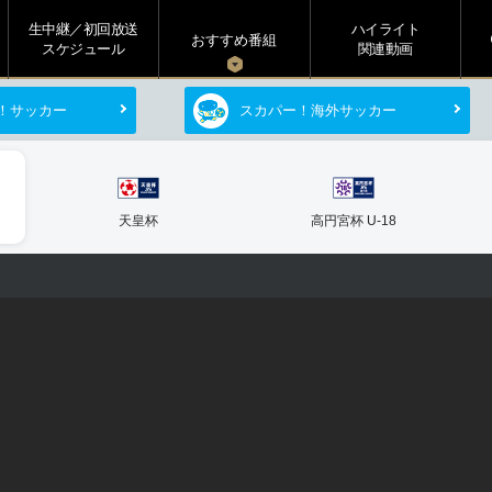
生中継／初回放送
ハイライト
s
おすすめ番組
スケジュール
関連動画
！サッカー
スカパー！海外サッカー
天皇杯
高円宮杯 U-18