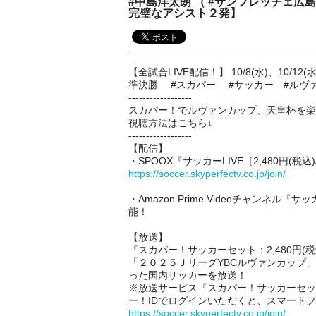
#中島洋太朗 （ #サンフレッチェ広
完璧なアシスト２発】
【全試合LIVE配信！】 10/8(水)、10/12
準決勝 #スカパー #サッカー #ルヴ
------------------
スカパー！でルヴァンカップ、天皇杯を楽
視聴方法はこちら↓
------------------
【配信】
・SPOOX『サッカーLIVE［2,480円(
https://soccer.skyperfectv.co.jp/join/
・Amazon Prime Videoチャンネル『
能！
【放送】
『スカパー！サッカーセット：2,480円(税
「２０２５ＪリーグYBCルヴァンカップ」
った国内サッカーを放送！
※放送サービス『スカパー！サッカーセッ
ー！IDでログインいただくと、スマート
https://soccer.skyperfectv.co.jp/join/