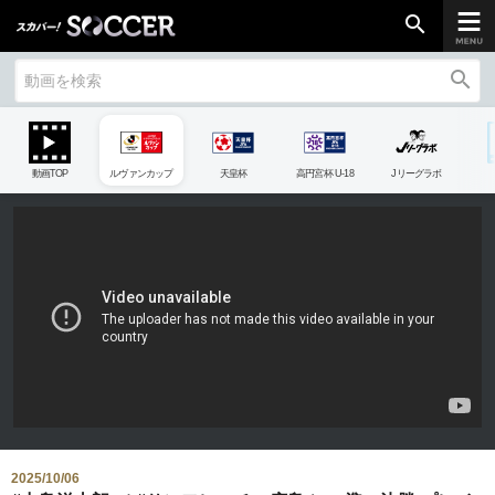
search
search
chevron_right
ご加入はこちら
動画TOP
ルヴァンカップ
天皇杯
高円宮杯 U-18
Jリーグラボ
放送リーグ
ルヴァンカップ
天皇杯
高円宮杯
UEFAチャンピオンズリーグ
UEFAヨーロッパリーグ
UEFAカンファレンスリーグ
生中継／
初回放送スケジュール
2025/10/06