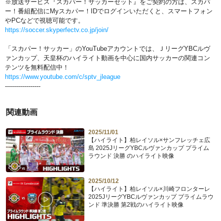
※放送サービス『スカパー！サッカーセット』をご契約の方は、スカパ
ー！番組配信にMyスカパー！IDでログインいただくと、スマートフォン
やPCなどで視聴可能です。
https://soccer.skyperfectv.co.jp/join/
「スカパー！サッカー」のYouTubeアカウントでは、ＪリーグYBCルヴ
ァンカップ、天皇杯のハイライト動画を中心に国内サッカーの関連コン
テンツを無料配信中！
https://www.youtube.com/c/sptv_jleague
------------------
関連動画
2025/11/01
【ハイライト】柏レイソル×サンフレッチェ広
島 2025JリーグYBCルヴァンカップ プライム
ラウンド 決勝 のハイライト映像
2025/10/12
【ハイライト】柏レイソル×川崎フロンターレ
2025JリーグYBCルヴァンカップ プライムラウ
ンド 準決勝 第2戦のハイライト映像