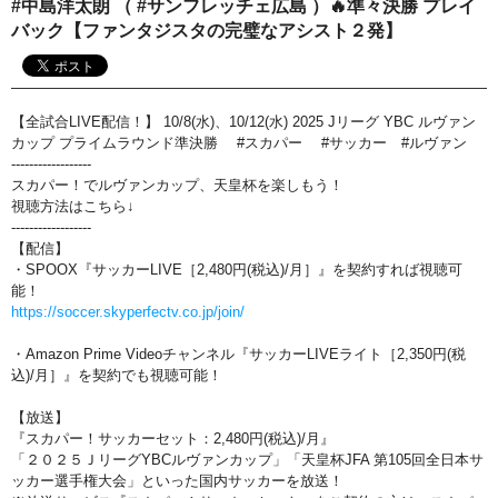
#中島洋太朗 （ #サンフレッチェ広島 ）🔥準々決勝 プレイ
おすすめ番組
バック【ファンタジスタの完璧なアシスト２発】
その他の試合・おすすめ番組
Jリーグラボ
【全試合LIVE配信！】 10/8(水)、10/12(水) 2025 Jリーグ YBC ルヴァン
カップ プライムラウンド準決勝 #スカパー #サッカー #ルヴァン
Jリーグクラブ応援番組
------------------
スカパー！でルヴァンカップ、天皇杯を楽しもう！
その他サッカーコンテンツ
視聴方法はこちら↓
------------------
ハイライト／関連動画
【配信】
・SPOOX『サッカーLIVE［2,480円(税込)/月］』を契約すれば視聴可
能！
https://soccer.skyperfectv.co.jp/join/
・Amazon Prime Videoチャンネル『サッカーLIVEライト［2,350円(税
込)/月］』を契約でも視聴可能！
【放送】
『スカパー！サッカーセット：2,480円(税込)/月』
「２０２５ＪリーグYBCルヴァンカップ」「天皇杯JFA 第105回全日本サ
ッカー選手権大会」といった国内サッカーを放送！