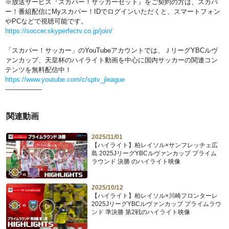
※放送サービス『スカパー！サッカーセット』をご契約の方は、スカパ
ー！番組配信にMyスカパー！IDでログインいただくと、スマートフォン
やPCなどで視聴可能です。
https://soccer.skyperfectv.co.jp/join/
「スカパー！サッカー」のYouTubeアカウントでは、ＪリーグYBCルヴ
ァンカップ、天皇杯のハイライト動画を中心に国内サッカーの関連コン
テンツを無料配信中！
https://www.youtube.com/c/sptv_jleague
------------------
関連動画
2025/11/01
【ハイライト】柏レイソル×サンフレッチェ広
島 2025JリーグYBCルヴァンカップ プライム
ラウンド 決勝 のハイライト映像
2025/10/12
【ハイライト】柏レイソル×川崎フロンターレ
2025JリーグYBCルヴァンカップ プライムラウ
ンド 準決勝 第2戦のハイライト映像