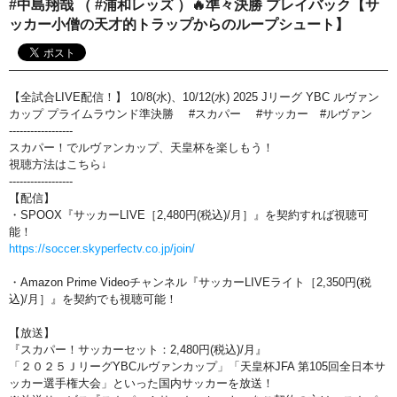
#中島翔哉 （ #浦和レッズ ）🔥準々決勝 プレイバック【サ
おすすめ番組
ッカー小僧の天才的トラップからのループシュート】
その他の試合・おすすめ番組
Jリーグラボ
【全試合LIVE配信！】 10/8(水)、10/12(水) 2025 Jリーグ YBC ルヴァン
カップ プライムラウンド準決勝 #スカパー #サッカー #ルヴァン
Jリーグクラブ応援番組
------------------
スカパー！でルヴァンカップ、天皇杯を楽しもう！
その他サッカーコンテンツ
視聴方法はこちら↓
------------------
ハイライト／関連動画
【配信】
・SPOOX『サッカーLIVE［2,480円(税込)/月］』を契約すれば視聴可
能！
https://soccer.skyperfectv.co.jp/join/
・Amazon Prime Videoチャンネル『サッカーLIVEライト［2,350円(税
込)/月］』を契約でも視聴可能！
【放送】
『スカパー！サッカーセット：2,480円(税込)/月』
「２０２５ＪリーグYBCルヴァンカップ」「天皇杯JFA 第105回全日本サ
ッカー選手権大会」といった国内サッカーを放送！