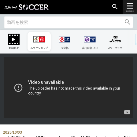
search
search
chevron_right
ご加入はこちら
動画TOP
ルヴァンカップ
天皇杯
高円宮杯 U-18
Jリーグラボ
放送リーグ
ルヴァンカップ
天皇杯
高円宮杯
UEFAチャンピオンズリーグ
UEFAヨーロッパリーグ
UEFAカンファレンスリーグ
生中継／
初回放送スケジュール
2025/10/03