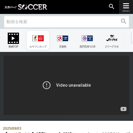
search
search
chevron_right
ご加入はこちら
動画TOP
ルヴァンカップ
天皇杯
高円宮杯 U-18
Jリーグラボ
放送リーグ
ルヴァンカップ
天皇杯
高円宮杯
UEFAチャンピオンズリーグ
UEFAヨーロッパリーグ
UEFAカンファレンスリーグ
生中継／
初回放送スケジュール
2025/09/03