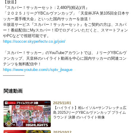
【放送】
『スカパー！サッカーセット：2,480円(税込)/月』
「２０２５ＪリーグYBCルヴァンカップ」「天皇杯JFA 第105回全日本サ
ッカー選手権大会」といった国内サッカーを放送！
※放送サービス『スカパー！サッカーセット』をご契約の方は、スカパ
ー！番組配信にMyスカパー！IDでログインいただくと、スマートフォン
やPCなどで視聴可能です。
https://soccer.skyperfectv.co.jp/join/
「スカパー！サッカー」のYouTubeアカウントでは、ＪリーグYBCルヴ
ァンカップ、天皇杯のハイライト動画を中心に国内サッカーの関連コン
テンツを無料配信中！
https://www.youtube.com/c/sptv_jleague
------------------
関連動画
2025/11/01
【ハイライト】柏レイソル×サンフレッチェ広
島 2025JリーグYBCルヴァンカップ プライム
ラウンド 決勝 のハイライト映像
2025/10/12