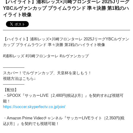
【ハイライト】浦和レッズ×川崎フロンターレ 2025Jリーグ
おすすめ番組
YBCルヴァンカップ プライムラウンド 準々決勝 第1戦のハ
イライト映像
その他の試合・おすすめ番組
Jリーグラボ
【ハイライト】浦和レッズ×川崎フロンターレ 2025JリーグYBCルヴァン
Jリーグクラブ応援番組
カップ プライムラウンド 準々決勝 第1戦のハイライト映像
その他サッカーコンテンツ
#浦和レッズ #川崎フロンターレ #ルヴァンカップ
ハイライト／関連動画
------------------
スカパー！でルヴァンカップ、天皇杯を楽しもう！
視聴方法はこちら↓
------------------
【配信】
・SPOOX『サッカーLIVE［2,480円(税込)/月］』を契約すれば視聴可
能！
https://soccer.skyperfectv.co.jp/join/
・Amazon Prime Videoチャンネル『サッカーLIVEライト［2,350円(税
込)/月］』を契約でも視聴可能！