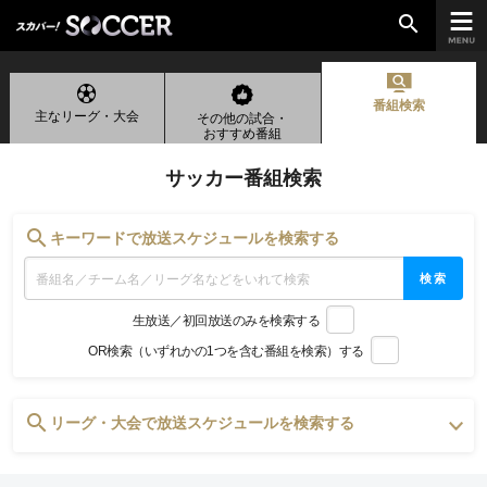
search
番組検索
主なリーグ・大会
その他の試合・
chevron_right
ご加入はこちら
おすすめ番組
サッカー番組検索
放送リーグ
search
キーワードで放送スケジュールを検索する
ルヴァンカップ
検索
天皇杯
生放送／初回放送のみを検索する
高円宮杯
OR検索（いずれかの1つを含む番組を検索）する
UEFAチャンピオンズリーグ
UEFAヨーロッパリーグ
UEFAカンファレンスリーグ
search
リーグ・大会で放送スケジュールを検索する
生中継／
初回放送スケジュール