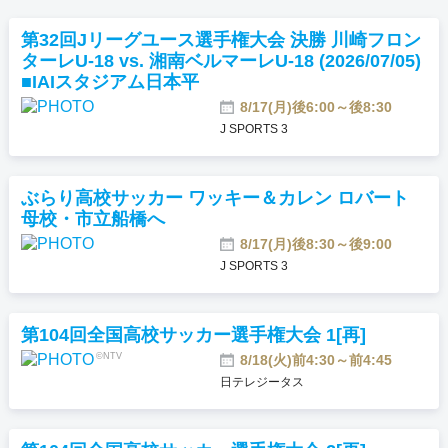
おすすめ番組
第32回Jリーグユース選手権大会 決勝 川崎フロン
ターレU-18 vs. 湘南ベルマーレU-18 (2026/07/05)
その他の試合・おすすめ番組
■IAIスタジアム日本平
Jリーグラボ
8/17(月)後6:00～後8:30
J SPORTS 3
Jリーグクラブ応援番組
その他サッカーコンテンツ
ぶらり高校サッカー ワッキー＆カレン ロバート
ハイライト／関連動画
母校・市立船橋へ
8/17(月)後8:30～後9:00
J SPORTS 3
第104回全国高校サッカー選手権大会 1[再]
©NTV
8/18(火)前4:30～前4:45
日テレジータス