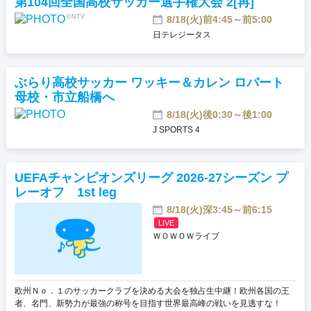
第104回全国高校サッカー選手権大会 2[再]
©NTV
8/18(火)前4:45～前5:00
日テレジータス
ぶらり高校サッカー ワッキー＆カレン ロバート
母校・市立船橋へ
8/18(火)後0:30～後1:00
J SPORTS 4
UEFAチャンピオンズリーグ 2026-27シーズン プ
レーオフ 1st leg
8/18(火)深3:45～前6:15
LIVE
ＷＯＷＯＷライブ
欧州Ｎｏ．１のサッカークラブを決める大会を独占生中継！欧州各国の王
者、名門、新勢力が最強の称号を目指す世界最高峰の戦いを見逃すな！