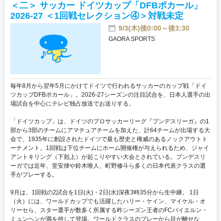
＜二＞ サッカー ドイツカップ「DFBポカール」
2026-27 ＜1回戦セレクション④＞対戦未定
9/3(木)後0:00～後3:30
GAORA SPORTS
毎年8月から翌年5月にかけてドイツで行われるサッカーのカップ戦「ドイ
ツカップDFBポカール」。2026-27シーズンの注目試合を、日本人選手の出
場試合を中心にテレビ独占放送でお送りする。
「ドイツカップ」は、ドイツのプロサッカーリーグ『ブンデスリーガ』の1
部から3部のチームにアマチュアチームを加えた、計64チームが出場する大
会で、1935年に創設されたドイツで最も歴史と権威のあるノックアウトト
ーナメント。1回戦は下位チームにホーム開催権が与えられるため、ジャイ
アントキリング（下剋上）が起こりやすい大会とされている。ブンデスリ
ーガでは近年、堂安律や鈴木唯人、町野修斗ら多くの日本代表クラスの選
手がプレーする。
9月は、1回戦の2試合を1日(火)・2日(水)深夜3時35分から生中継。 1日
（火）には、ワールドカップでも活躍したハリー・ケイン、マイケル・オ
リーセら、スター選手が数多く所属する昨シーズン王者のFCバイエルン・
ミュンヘンが満を持して登場。ワールドクラスのプレーから目が離せな