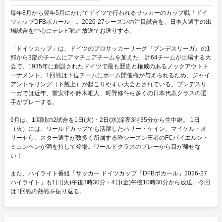
毎年8月から翌年5月にかけてドイツで行われるサッカーのカップ戦「ドイ
ツカップDFBポカール」。2026-27シーズンの注目試合を、日本人選手の出
場試合を中心にテレビ独占放送でお送りする。
「ドイツカップ」は、ドイツのプロサッカーリーグ『ブンデスリーガ』の1
部から3部のチームにアマチュアチームを加えた、計64チームが出場する大
会で、1935年に創設されたドイツで最も歴史と権威のあるノックアウトト
ーナメント。1回戦は下位チームにホーム開催権が与えられるため、ジャイ
アントキリング（下剋上）が起こりやすい大会とされている。ブンデスリ
ーガでは近年、堂安律や鈴木唯人、町野修斗ら多くの日本代表クラスの選
手がプレーする。
9月は、1回戦の2試合を1日(火)・2日(水)深夜3時35分から生中継。 1日
（火）には、ワールドカップでも活躍したハリー・ケイン、マイケル・オ
リーセら、スター選手が数多く所属する昨シーズン王者のFCバイエルン・
ミュンヘンが満を持して登場。ワールドクラスのプレーから目が離せな
い！
また、ハイライト番組「サッカー ドイツカップ「DFBポカール」2026-27
ハイライト」も1日(火)午後3時30分・4日(金)午後10時30分から放送。今回
は1回戦の熱戦を振り返る。