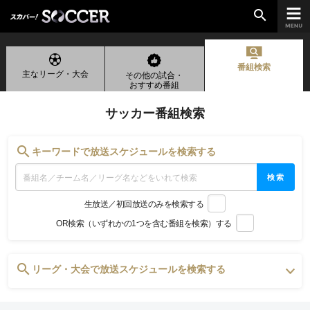
search
番組検索
主なリーグ・大会
その他の試合・
chevron_right
ご加入はこちら
おすすめ番組
サッカー番組検索
放送リーグ
search
キーワードで放送スケジュールを検索する
ルヴァンカップ
検索
天皇杯
生放送／初回放送のみを検索する
高円宮杯
OR検索（いずれかの1つを含む番組を検索）する
UEFAチャンピオンズリーグ
UEFAヨーロッパリーグ
UEFAカンファレンスリーグ
search
リーグ・大会で放送スケジュールを検索する
生中継／
初回放送スケジュール