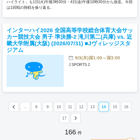
ハイライト」も1日(火)午後3時30分・4日(金)午後10時30分から放送。今回
は1回戦の熱戦を振り返る。
インターハイ2026 全国高等学校総合体育大会サッ
カー競技大会 男子 準決勝-2 滝川第二(兵庫) vs. 近
畿大学附属(大阪) (2026/07/31) ■Jヴィレッジスタ
ジアム
9/3(木)深1:00～深3:00
J SPORTS 2
keyboard_arrow_left
...
8
9
10
11
12
13
14
15
16
keyboard_arrow_right
17
166
件