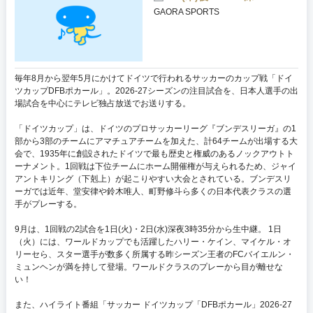
GAORA SPORTS
毎年8月から翌年5月にかけてドイツで行われるサッカーのカップ戦「ドイ
ツカップDFBポカール」。2026-27シーズンの注目試合を、日本人選手の出
場試合を中心にテレビ独占放送でお送りする。
「ドイツカップ」は、ドイツのプロサッカーリーグ『ブンデスリーガ』の1
部から3部のチームにアマチュアチームを加えた、計64チームが出場する大
会で、1935年に創設されたドイツで最も歴史と権威のあるノックアウトト
ーナメント。1回戦は下位チームにホーム開催権が与えられるため、ジャイ
アントキリング（下剋上）が起こりやすい大会とされている。ブンデスリ
ーガでは近年、堂安律や鈴木唯人、町野修斗ら多くの日本代表クラスの選
手がプレーする。
9月は、1回戦の2試合を1日(火)・2日(水)深夜3時35分から生中継。 1日
（火）には、ワールドカップでも活躍したハリー・ケイン、マイケル・オ
リーセら、スター選手が数多く所属する昨シーズン王者のFCバイエルン・
ミュンヘンが満を持して登場。ワールドクラスのプレーから目が離せな
い！
また、ハイライト番組「サッカー ドイツカップ「DFBポカール」2026-27