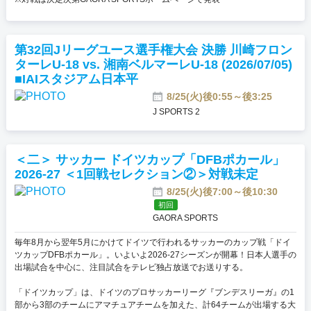
第32回Jリーグユース選手権大会 決勝 川崎フロン
ターレU-18 vs. 湘南ベルマーレU-18 (2026/07/05)
■IAIスタジアム日本平
8/25(火)後0:55～後3:25
J SPORTS 2
＜二＞ サッカー ドイツカップ「DFBポカール」
2026-27 ＜1回戦セレクション②＞対戦未定
8/25(火)後7:00～後10:30
初回
GAORA SPORTS
毎年8月から翌年5月にかけてドイツで行われるサッカーのカップ戦「ドイ
ツカップDFBポカール」。いよいよ2026-27シーズンが開幕！日本人選手の
出場試合を中心に、注目試合をテレビ独占放送でお送りする。
「ドイツカップ」は、ドイツのプロサッカーリーグ『ブンデスリーガ』の1
部から3部のチームにアマチュアチームを加えた、計64チームが出場する大