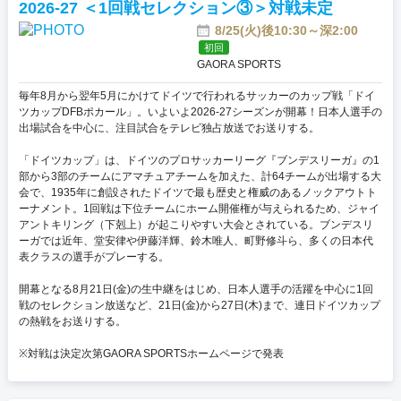
2026-27 ＜1回戦セレクション③＞対戦未定
8/25(火)後10:30～深2:00
初回
GAORA SPORTS
毎年8月から翌年5月にかけてドイツで行われるサッカーのカップ戦「ドイ
ツカップDFBポカール」。いよいよ2026-27シーズンが開幕！日本人選手の
出場試合を中心に、注目試合をテレビ独占放送でお送りする。
「ドイツカップ」は、ドイツのプロサッカーリーグ『ブンデスリーガ』の1
部から3部のチームにアマチュアチームを加えた、計64チームが出場する大
会で、1935年に創設されたドイツで最も歴史と権威のあるノックアウトト
ーナメント。1回戦は下位チームにホーム開催権が与えられるため、ジャイ
アントキリング（下剋上）が起こりやすい大会とされている。ブンデスリ
ーガでは近年、堂安律や伊藤洋輝、鈴木唯人、町野修斗ら、多くの日本代
表クラスの選手がプレーする。
開幕となる8月21日(金)の生中継をはじめ、日本人選手の活躍を中心に1回
戦のセレクション放送など、21日(金)から27日(木)まで、連日ドイツカップ
の熱戦をお送りする。
※対戦は決定次第GAORA SPORTSホームページで発表