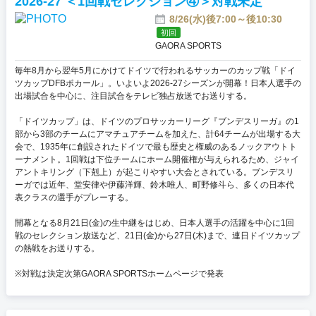
2026-27 ＜1回戦セレクション④＞対戦未定
8/26(水)後7:00～後10:30
初回
GAORA SPORTS
毎年8月から翌年5月にかけてドイツで行われるサッカーのカップ戦「ドイ
ツカップDFBポカール」。いよいよ2026-27シーズンが開幕！日本人選手の
出場試合を中心に、注目試合をテレビ独占放送でお送りする。
「ドイツカップ」は、ドイツのプロサッカーリーグ『ブンデスリーガ』の1
部から3部のチームにアマチュアチームを加えた、計64チームが出場する大
会で、1935年に創設されたドイツで最も歴史と権威のあるノックアウトト
ーナメント。1回戦は下位チームにホーム開催権が与えられるため、ジャイ
アントキリング（下剋上）が起こりやすい大会とされている。ブンデスリ
ーガでは近年、堂安律や伊藤洋輝、鈴木唯人、町野修斗ら、多くの日本代
表クラスの選手がプレーする。
開幕となる8月21日(金)の生中継をはじめ、日本人選手の活躍を中心に1回
戦のセレクション放送など、21日(金)から27日(木)まで、連日ドイツカップ
の熱戦をお送りする。
※対戦は決定次第GAORA SPORTSホームページで発表