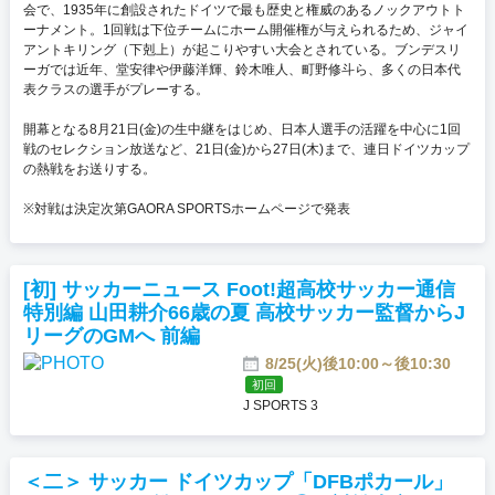
会で、1935年に創設されたドイツで最も歴史と権威のあるノックアウトト
ーナメント。1回戦は下位チームにホーム開催権が与えられるため、ジャイ
アントキリング（下剋上）が起こりやすい大会とされている。ブンデスリ
ーガでは近年、堂安律や伊藤洋輝、鈴木唯人、町野修斗ら、多くの日本代
表クラスの選手がプレーする。
開幕となる8月21日(金)の生中継をはじめ、日本人選手の活躍を中心に1回
戦のセレクション放送など、21日(金)から27日(木)まで、連日ドイツカップ
の熱戦をお送りする。
※対戦は決定次第GAORA SPORTSホームページで発表
[初] サッカーニュース Foot!超高校サッカー通信
特別編 山田耕介66歳の夏 高校サッカー監督からJ
リーグのGMへ 前編
8/25(火)後10:00～後10:30
初回
J SPORTS 3
＜二＞ サッカー ドイツカップ「DFBポカール」