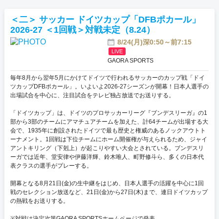
おすすめ番組
＜二＞ サッカー ドイツカップ「DFBポカール」
2026-27 ＜1回戦＞対戦未定（8.24）
その他の試合・おすすめ番組
8/24(月)深0:50～前7:15
Jリーグラボ
LIVE
GAORA SPORTS
Jリーグクラブ応援番組
毎年8月から翌年5月にかけてドイツで行われるサッカーのカップ戦「ドイ
その他サッカーコンテンツ
ツカップDFBポカール」。いよいよ2026-27シーズンが開幕！日本人選手の
出場試合を中心に、注目試合をテレビ独占放送でお送りする。
ハイライト／関連動画
「ドイツカップ」は、ドイツのプロサッカーリーグ『ブンデスリーガ』の1
部から3部のチームにアマチュアチームを加えた、計64チームが出場する大
会で、1935年に創設されたドイツで最も歴史と権威のあるノックアウトト
ーナメント。1回戦は下位チームにホーム開催権が与えられるため、ジャイ
アントキリング（下剋上）が起こりやすい大会とされている。ブンデスリ
ーガでは近年、堂安律や伊藤洋輝、鈴木唯人、町野修斗ら、多くの日本代
表クラスの選手がプレーする。
開幕となる8月21日(金)の生中継をはじめ、日本人選手の活躍を中心に1回
戦のセレクション放送など、21日(金)から27日(木)まで、連日ドイツカップ
の熱戦をお送りする。
※対戦は決定次第GAORA SPORTSホームページで発表