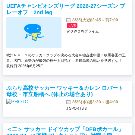
UEFAチャンピオンズリーグ 2026-27シーズン プ
レーオフ 2nd leg
8/25(火)深3:45～前7:00
LIVE
ＷＯＷＯＷプライム
欧州Ｎｏ．１のサッカークラブを決める大会を独占生中継！欧州各国の王
者、名門、新勢力が最強の称号を目指す世界最高峰の戦いを見逃すな！
収録日:2026年8月25日
ぶらり高校サッカー ワッキー＆カレン ロバート
母校・市立船橋へ (休止の場合あり)
8/26(水)後3:30～後4:00
J SPORTS 3
＜二＞ サッカー ドイツカップ「DFBポカール」