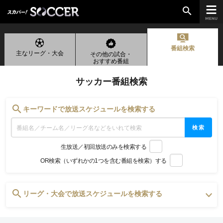
search
番組検索
主なリーグ・大会
その他の試合・
chevron_right
ご加入はこちら
おすすめ番組
サッカー番組検索
放送リーグ
search
キーワードで放送スケジュールを検索する
ルヴァンカップ
検索
天皇杯
生放送／初回放送のみを検索する
高円宮杯
OR検索（いずれかの1つを含む番組を検索）する
UEFAチャンピオンズリーグ
UEFAヨーロッパリーグ
UEFAカンファレンスリーグ
search
リーグ・大会で放送スケジュールを検索する
生中継／
初回放送スケジュール