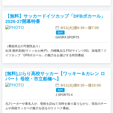
【無料】サッカードイツカップ「DFBポカール」
2026-27開幕特番
8/11(火)後6:30～後7:00
無料
GAORA SPORTS
（番組休止の可能性あり）
出演:酒井高徳(ヴィッセル神戸)、川崎颯太(1.FSVマインツ05)、加地亮▽ド
イツカップ「DFBポカール」の魅力をお届けする特別番組
[無料]ぶらり高校サッカー【ワッキー＆カレン ロ
バート 母校・市立船橋へ】
8/11(火)後9:30～後10:00
無料
J SPORTS 4
元Jリーガーや著名人が、母校を訪ねて当時を振り返りながら、現在のチー
ムや高校サッカーの魅力を語るロケトーク番組。