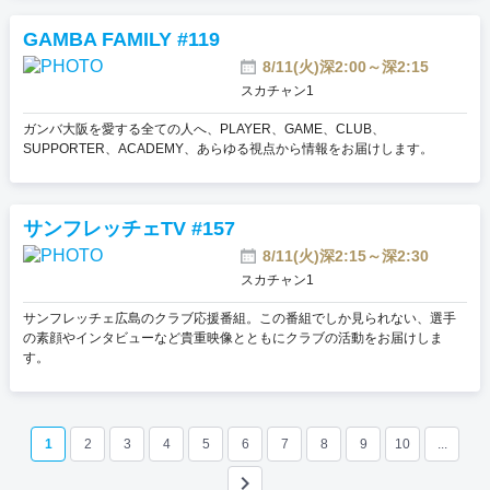
GAMBA FAMILY #119
8/11(火)深2:00～深2:15
スカチャン1
ガンバ大阪を愛する全ての人へ、PLAYER、GAME、CLUB、
SUPPORTER、ACADEMY、あらゆる視点から情報をお届けします。
サンフレッチェTV #157
8/11(火)深2:15～深2:30
スカチャン1
サンフレッチェ広島のクラブ応援番組。この番組でしか見られない、選手
の素顔やインタビューなど貴重映像とともにクラブの活動をお届けしま
す。
1
2
3
4
5
6
7
8
9
10
...
keyboard_arrow_right