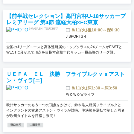
【前半戦セレクション】高円宮杯U-18サッカープ
レミアリーグ 第4節 流経大柏×FC東京
©MASASHI TSUCHIYA
8/11(火)後10:00～深0:30
J SPORTS 4
全国のJリーグユースと高体連所属のトップクラスの24チームがEASTと
WESTに分かれて頂点を目指す高校年代サッカー最高峰のリーグ戦。
ＵＥＦＡ ＥＬ 決勝 フライブルクｖｓアスト
ン・ヴィラ[ニ]
8/11(火)深1:30～深3:50
ＷＯＷＯＷライブ
欧州サッカーのもう一つの頂点をかけて、鈴木唯人所属フライブルクと、
イングランドの古豪アストン・ヴィラが対峙。準決勝を逆転で制した両者
が欧州タイトルを目指し激突！
野口幸司
山田泰三