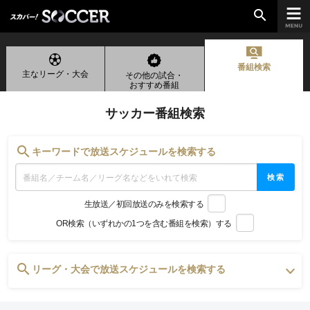
search
番組検索
主なリーグ・大会
その他の試合・
chevron_right
ご加入はこちら
おすすめ番組
サッカー番組検索
放送リーグ
search
キーワードで放送スケジュールを検索する
ルヴァンカップ
検索
天皇杯
生放送／初回放送のみを検索する
高円宮杯
OR検索（いずれかの1つを含む番組を検索）する
UEFAチャンピオンズリーグ
UEFAヨーロッパリーグ
UEFAカンファレンスリーグ
search
リーグ・大会で放送スケジュールを検索する
生中継／
初回放送スケジュール