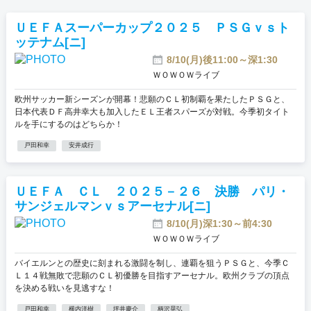
おすすめ番組
ＵＥＦＡスーパーカップ２０２５ ＰＳＧｖｓト
ッテナム[ニ]
その他の試合・おすすめ番組
8/10(月)後11:00～深1:30
Jリーグラボ
ＷＯＷＯＷライブ
Jリーグクラブ応援番組
欧州サッカー新シーズンが開幕！悲願のＣＬ初制覇を果たしたＰＳＧと、
日本代表ＤＦ高井幸大も加入したＥＬ王者スパーズが対戦。今季初タイト
その他サッカーコンテンツ
ルを手にするのはどちらか！
戸田和幸
安井成行
ハイライト／関連動画
ＵＥＦＡ ＣＬ ２０２５－２６ 決勝 パリ・
サンジェルマンｖｓアーセナル[ニ]
8/10(月)深1:30～前4:30
ＷＯＷＯＷライブ
バイエルンとの歴史に刻まれる激闘を制し、連覇を狙うＰＳＧと、今季Ｃ
Ｌ１４戦無敗で悲願のＣＬ初優勝を目指すアーセナル。欧州クラブの頂点
を決める戦いを見逃すな！
戸田和幸
横内洋樹
坪井慶介
柄沢晃弘