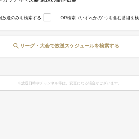
回放送のみを検索する
OR検索（いずれかの1つを含む番組を
search
リーグ・大会で放送スケジュールを検索する
※放送日時やチャンネル等は、変更になる場合がございます。