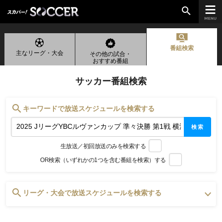
search
番組検索
主なリーグ・大会
その他の試合・
chevron_right
ご加入はこちら
おすすめ番組
サッカー番組検索
放送リーグ
search
キーワードで放送スケジュールを検索する
ルヴァンカップ
検索
天皇杯
生放送／初回放送のみを検索する
高円宮杯
OR検索（いずれかの1つを含む番組を検索）する
UEFAチャンピオンズリーグ
UEFAヨーロッパリーグ
UEFAカンファレンスリーグ
search
リーグ・大会で放送スケジュールを検索する
生中継／
初回放送スケジュール