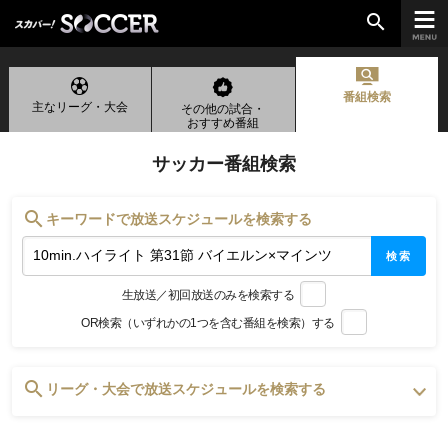
search
番組検索
主なリーグ・大会
その他の試合・
chevron_right
ご加入はこちら
おすすめ番組
サッカー番組検索
放送リーグ
search
キーワードで放送スケジュールを検索する
ルヴァンカップ
検索
天皇杯
生放送／初回放送のみを検索する
高円宮杯
OR検索（いずれかの1つを含む番組を検索）する
UEFAチャンピオンズリーグ
UEFAヨーロッパリーグ
UEFAカンファレンスリーグ
search
リーグ・大会で放送スケジュールを検索する
生中継／
初回放送スケジュール