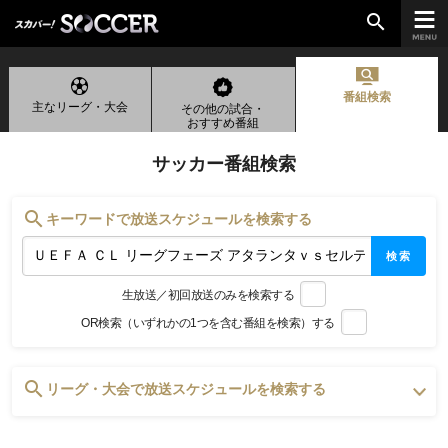
search
番組検索
主なリーグ・大会
その他の試合・
chevron_right
ご加入はこちら
おすすめ番組
サッカー番組検索
放送リーグ
search
キーワードで放送スケジュールを検索する
ルヴァンカップ
検索
天皇杯
生放送／初回放送のみを検索する
高円宮杯
OR検索（いずれかの1つを含む番組を検索）する
UEFAチャンピオンズリーグ
UEFAヨーロッパリーグ
UEFAカンファレンスリーグ
search
リーグ・大会で放送スケジュールを検索する
生中継／
初回放送スケジュール