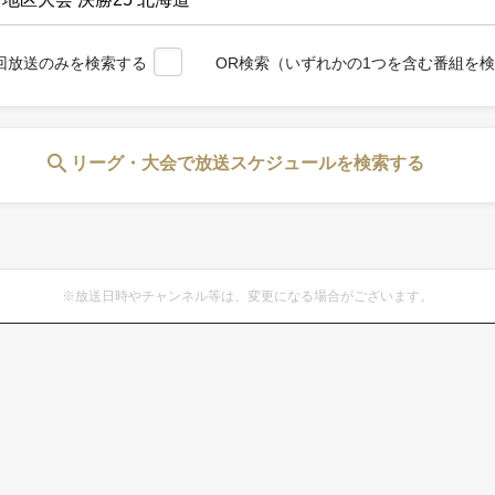
回放送のみを検索する
OR検索（いずれかの1つを含む番組を
search
リーグ・大会で放送スケジュールを検索する
※放送日時やチャンネル等は、変更になる場合がございます。