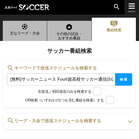
search
番組検索
主なリーグ・大会
その他の試合・
chevron_right
ご加入はこちら
おすすめ番組
サッカー番組検索
放送リーグ
search
キーワードで放送スケジュールを検索する
ルヴァンカップ
検索
天皇杯
生放送／初回放送のみを検索する
高円宮杯
OR検索（いずれかの1つを含む番組を検索）する
UEFAチャンピオンズリーグ
UEFAヨーロッパリーグ
UEFAカンファレンスリーグ
search
リーグ・大会で放送スケジュールを検索する
生中継／
初回放送スケジュール