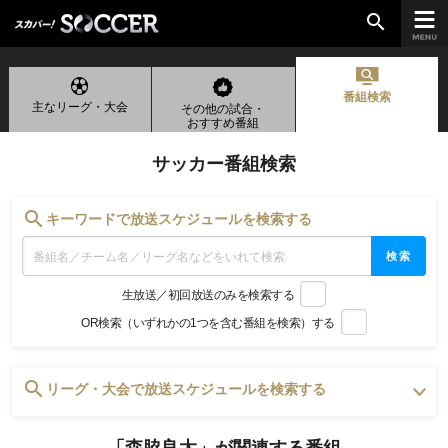
search
番組検索
主なリーグ・大会
その他の試合・
chevron_right
ご加入はこちら
おすすめ番組
サッカー番組検索
放送リーグ
search
キーワードで放送スケジュールを検索する
ルヴァンカップ
検索
天皇杯
生放送／初回放送のみを検索する
高円宮杯
OR検索（いずれかの1つを含む番組を検索）する
UEFAチャンピオンズリーグ
UEFAヨーロッパリーグ
UEFAカンファレンスリーグ
search
リーグ・大会で放送スケジュールを検索する
生中継／
初回放送スケジュール