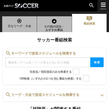
search
番組検索
主なリーグ・大会
その他の試合・
chevron_right
ご加入はこちら
おすすめ番組
サッカー番組検索
放送リーグ
search
キーワードで放送スケジュールを検索する
ルヴァンカップ
検索
天皇杯
生放送／初回放送のみを検索する
高円宮杯
OR検索（いずれかの1つを含む番組を検索）する
UEFAチャンピオンズリーグ
UEFAヨーロッパリーグ
UEFAカンファレンスリーグ
search
リーグ・大会で放送スケジュールを検索する
生中継／
初回放送スケジュール