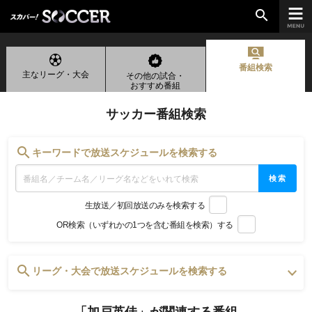
search
番組検索
主なリーグ・大会
その他の試合・
chevron_right
ご加入はこちら
おすすめ番組
サッカー番組検索
放送リーグ
search
キーワードで放送スケジュールを検索する
ルヴァンカップ
検索
天皇杯
生放送／初回放送のみを検索する
高円宮杯
OR検索（いずれかの1つを含む番組を検索）する
UEFAチャンピオンズリーグ
UEFAヨーロッパリーグ
UEFAカンファレンスリーグ
search
リーグ・大会で放送スケジュールを検索する
生中継／
初回放送スケジュール