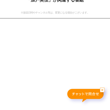
「加戸英佳」が関連する番組
おすすめ番組
※放送日時やチャンネル等は、変更になる場合がございます。
その他の試合・おすすめ番組
Jリーグラボ
Jリーグクラブ応援番組
その他サッカーコンテンツ
ハイライト／関連動画