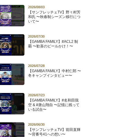
2026/08/03
【サンフレッチェTV】野々村芳
和氏 〜秋春制シーズン移行につ
いて〜
2026/07/30
【GAMBA FAMILY】#ACL2 制
覇 〜歓喜のビールかけ！〜
2026/07/28
【GAMBA FAMILY】中村仁郎 〜
冬キャンプインタビュー〜
2026/07/23
【GAMBA FAMILY】#名和田我
空 & #唐山翔自 〜記憶に残って
いる試合〜
2026/06/30
【サンフレッチェTV】前田直輝
〜背番号41への想い〜