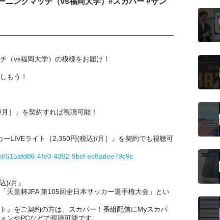
ニングマッチ（vs福岡大学）#スカパー #サン
チ（vs福岡大学）の模様をお届け！
しもう！
税込)/月］』を契約すれば視聴可能！
サッカーLIVEライト［2,350円(税込)/月］』を契約でも視聴可
nel/615afd86-4fe0-4382-9bcf-ec8adee79c9c
込)/月』
「天皇杯JFA 第105回全日本サッカー選手権大会」とい
ト』をご契約の方は、スカパー！番組配信にMyスカパ
フォンやPCなどで視聴可能です。