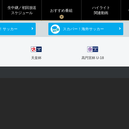
生中継／初回放送
ハイライト
s
おすすめ番組
スケジュール
関連動画
！サッカー
スカパー！海外サッカー
天皇杯
高円宮杯 U-18