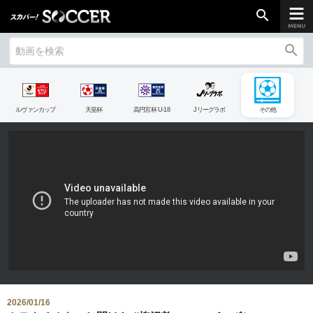
search
search
chevron_right
ご加入はこちら
ルヴァンカップ
天皇杯
高円宮杯 U-18
Jリーグラボ
その他
放送リーグ
ルヴァンカップ
天皇杯
高円宮杯
UEFAチャンピオンズリーグ
UEFAヨーロッパリーグ
UEFAカンファレンスリーグ
生中継／
初回放送スケジュール
2026/01/16