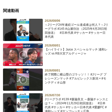
関連動画
2026/08/06
～Jリーグ24年連続ゴール達成者は何人？～Jリ
ーグラボ #145 #山瀬功治 （2025年4月28日初
回放送） #日本代表 #サッカー #サッカー日
本代表
2026/08/01
【ハイライト】Juice スペシャルマッチ 浦和レ
ッズ vs RB大宮アルディージャ
2026/08/01
終了間際に横山塁のゴラッソ！！ #Jリーグ プ
レシーズンマッチ #アルビレックス新潟 × #モ
ンテディオ山形
2026/07/30
Jリーグラボ #139 #森脇良太 ～森脇チャンスと
は？～（2024年11月29日初回放送） #日本
代表 #サッカー #サッカー日本代表 #愛媛FC #
浦和レッズ #サンフレッチェ広島