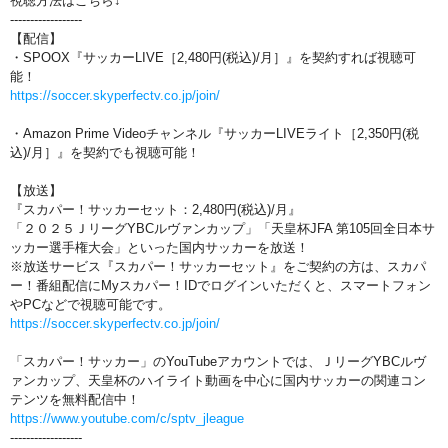
視聴方法はこちら↓
------------------
【配信】
・SPOOX『サッカーLIVE［2,480円(税込)/月］』を契約すれば視聴可
能！
https://soccer.skyperfectv.co.jp/join/
・Amazon Prime Videoチャンネル『サッカーLIVEライト［2,350円(税
込)/月］』を契約でも視聴可能！
【放送】
『スカパー！サッカーセット：2,480円(税込)/月』
「２０２５ＪリーグYBCルヴァンカップ」「天皇杯JFA 第105回全日本サ
ッカー選手権大会」といった国内サッカーを放送！
※放送サービス『スカパー！サッカーセット』をご契約の方は、スカパ
ー！番組配信にMyスカパー！IDでログインいただくと、スマートフォン
やPCなどで視聴可能です。
https://soccer.skyperfectv.co.jp/join/
「スカパー！サッカー」のYouTubeアカウントでは、ＪリーグYBCルヴ
ァンカップ、天皇杯のハイライト動画を中心に国内サッカーの関連コン
テンツを無料配信中！
https://www.youtube.com/c/sptv_jleague
------------------