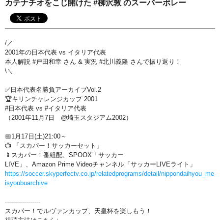
カテナチオをこじ開けた #柳沢敦 のスーパーボレー
おすすめ番組
その他の試合・おすすめ番組
/／
Jリーグラボ
2001年の日本代表 vs イタリア代表
本人解説 #戸田和幸 さん & 実況 #北川義隆 さんで振り返り！
Jリーグクラブ応援番組
\＼
その他サッカーコンテンツ
✅日本代表名勝負アーカイブVol.2
🏆キリンチャレンジカップ 2001
ハイライト／関連動画
#日本代表 vs #イタリア代表
（2001年11月7日 @埼玉スタジアム2002）
📅1月17日(土)21:00～
📺 「スカパー！サッカーセット」
📱スカパー！番組配、SPOOX「サッカー
LIVE」、Amazon Prime Videoチャンネル「サッカーLIVEライト」
https://soccer.skyperfectv.co.jp/relatedprograms/detail/nippondaihyou_me
isyoubuarchive
------------------
スカパー！でルヴァンカップ、天皇杯を楽しもう！