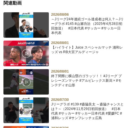
関連動画
2026/08/06
～Jリーグ24年連続ゴール達成者は何人？～Jリ
ーグラボ #145 #山瀬功治 （2025年4月28日初
回放送） #日本代表 #サッカー #サッカー日
本代表
2026/08/01
【ハイライト】Juice スペシャルマッチ 浦和レ
ッズ vs RB大宮アルディージャ
2026/08/01
終了間際に横山塁のゴラッソ！！ #Jリーグ プ
レシーズンマッチ #アルビレックス新潟 × #モ
ンテディオ山形
2026/07/30
Jリーグラボ #139 #森脇良太 ～森脇チャンスと
は？～（2024年11月29日初回放送） #日本
代表 #サッカー #サッカー日本代表 #愛媛FC #
浦和レッズ #サンフレッチェ広島