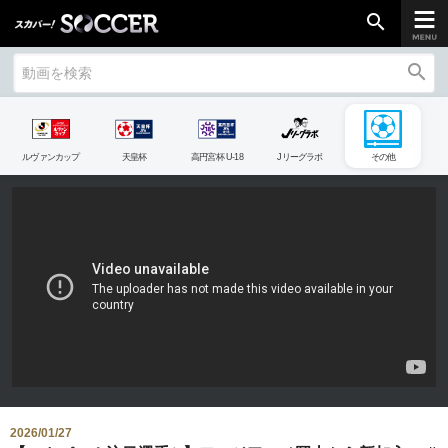
search
search
chevron_right
ご加入はこちら
ルヴァンカップ
天皇杯
高円宮杯 U-18
Jリーグラボ
その他
放送リーグ
ルヴァンカップ
天皇杯
高円宮杯
UEFAチャンピオンズリーグ
UEFAヨーロッパリーグ
UEFAカンファレンスリーグ
生中継／
初回放送スケジュール
2026/01/27