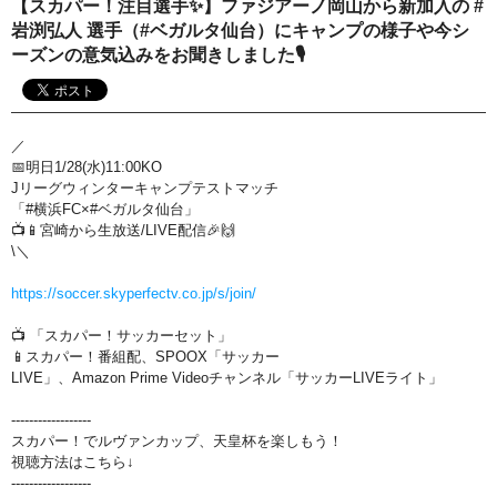
【スカパー！注目選手✨】ファジアーノ岡山から新加入の #
おすすめ番組
岩渕弘人 選手（#ベガルタ仙台）にキャンプの様子や今シ
ーズンの意気込みをお聞きしました🎙
その他の試合・おすすめ番組
Jリーグラボ
／
Jリーグクラブ応援番組
📅明日1/28(水)11:00KO
Jリーグウィンターキャンプテストマッチ
その他サッカーコンテンツ
「#横浜FC×#ベガルタ仙台」
📺📱宮崎から生放送/LIVE配信🎉🙌
ハイライト／関連動画
\＼
https://soccer.skyperfectv.co.jp/s/join/
📺 「スカパー！サッカーセット」
📱スカパー！番組配、SPOOX「サッカー
LIVE」、Amazon Prime Videoチャンネル「サッカーLIVEライト」
------------------
スカパー！でルヴァンカップ、天皇杯を楽しもう！
視聴方法はこちら↓
------------------