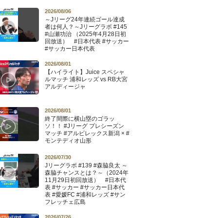
2026/08/06
～Jリーグ24年連続ゴール達成
者は何人？～Jリーグラボ #145
#山瀬功治 （2025年4月28日初
回放送） #日本代表 #サッカー
#サッカー日本代表
2026/08/01
【ハイライト】Juice スペシャ
ルマッチ 浦和レッズ vs RB大宮
アルディージャ
2026/08/01
終了間際に横山塁のゴラッ
ソ！！ #Jリーグ プレシーズン
マッチ #アルビレックス新潟 × #
モンテディオ山形
2026/07/30
Jリーグラボ #139 #森脇良太 ～
森脇チャンスとは？～（2024年
11月29日初回放送） #日本代
表 #サッカー #サッカー日本代
表 #愛媛FC #浦和レッズ #サン
フレッチェ広島
2026/07/26