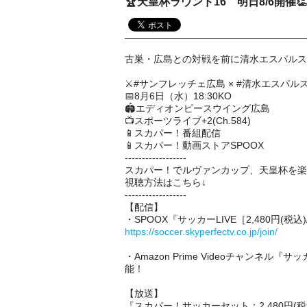
🏆天皇杯ラウンド16 明日8/6開催👏
古巣・広島との対戦を前に清水エスパルス
⚔#サンフレッチェ広島 × #清水エスパル
📅8月6日（水）18:30KO
🏟️エディオンピースウイング広島
📺スポーツライブ+2(Ch.584)
📱スカパー！番組配信
📱スカパー！動画ストアSPOOX
------------------
スカパー！でルヴァンカップ、天皇杯を楽
視聴方法はこちら↓
------------------
【配信】
・SPOOX『サッカーLIVE［2,480円(
https://soccer.skyperfectv.co.jp/join/
・Amazon Prime Videoチャンネル『
能！
【放送】
『スカパー！サッカーセット：2,480円(税