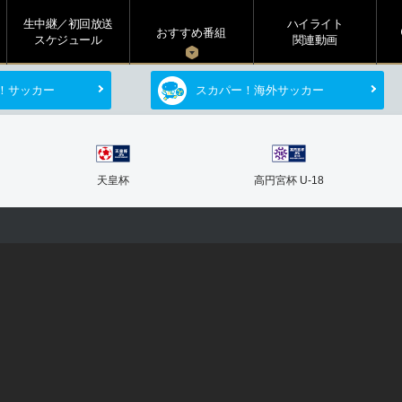
生中継／初回放送
ハイライト
s
おすすめ番組
スケジュール
関連動画
！サッカー
スカパー！海外サッカー
天皇杯
高円宮杯 U-18