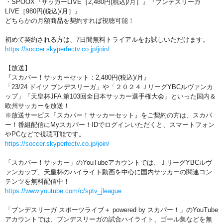
・SPOOX『サッカーLIVE［2,480円(税込)/月］』『ブンデスリーガ
LIVE［980円(税込)/月］』
どちらかの月額商品を契約すれば視聴可能！
初めて契約される方は、7日間無料トライアルをお試しいただけます。
https://soccer.skyperfectv.co.jp/join/
【放送】
『スカパー！サッカーセット：2,480円(税込)/月』
「23/24 ドイツ ブンデスリーガ」や「２０２４ＪリーグYBCルヴァンカ
ップ」「天皇杯JFA 第103回全日本サッカー選手権大会」といった国内＆
欧州サッカーを放送！
※放送サービス『スカパー！サッカーセット』をご契約の方は、スカパ
ー！番組配信にMyスカパー！IDでログインいただくと、スマートフォン
やPCなどで視聴可能です。
https://soccer.skyperfectv.co.jp/join/
「スカパー！サッカー」のYouTubeアカウントでは、ＪリーグYBCルヴ
ァンカップ、天皇杯のハイライト動画を中心に国内サッカーの関連コン
テンツを無料配信中！
https://www.youtube.com/c/sptv_jleague
「ブンデスリーガ スポーツライブ＋ powered by スカパー！」のYouTube
アカウントでは、ブンデスリーガの試合ハイライト、ゴール集などを無