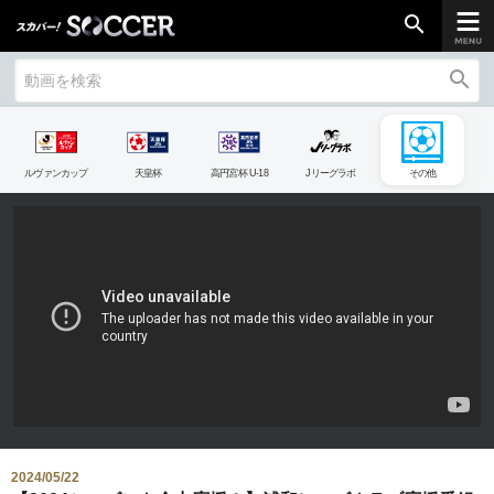
search
search
chevron_right
ご加入はこちら
ルヴァンカップ
天皇杯
高円宮杯 U-18
Jリーグラボ
その他
放送リーグ
ルヴァンカップ
天皇杯
高円宮杯
UEFAチャンピオンズリーグ
UEFAヨーロッパリーグ
UEFAカンファレンスリーグ
生中継／
初回放送スケジュール
2024/05/22