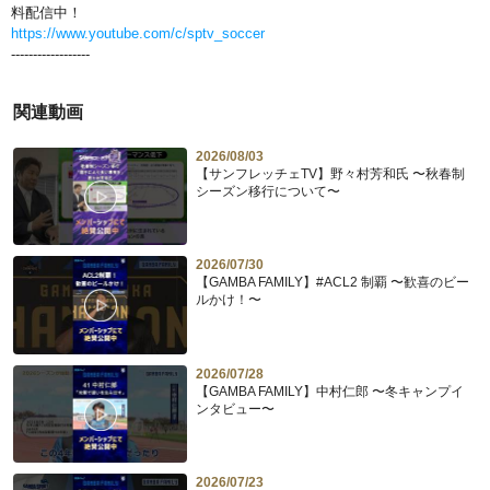
料配信中！
https://www.youtube.com/c/sptv_soccer
------------------
関連動画
2026/08/03
【サンフレッチェTV】野々村芳和氏 〜秋春制
シーズン移行について〜
2026/07/30
【GAMBA FAMILY】#ACL2 制覇 〜歓喜のビー
ルかけ！〜
2026/07/28
【GAMBA FAMILY】中村仁郎 〜冬キャンプイ
ンタビュー〜
2026/07/23