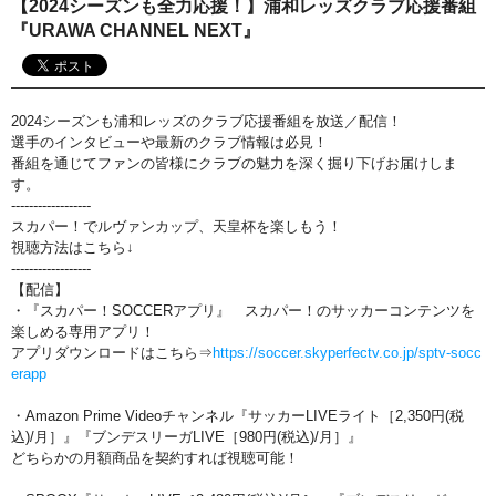
【2024シーズンも全力応援！】浦和レッズクラブ応援番組
おすすめ番組
『URAWA CHANNEL NEXT』
その他の試合・おすすめ番組
Jリーグラボ
2024シーズンも浦和レッズのクラブ応援番組を放送／配信！
選手のインタビューや最新のクラブ情報は必見！
Jリーグクラブ応援番組
番組を通じてファンの皆様にクラブの魅力を深く掘り下げお届けしま
す。
その他サッカーコンテンツ
------------------
スカパー！でルヴァンカップ、天皇杯を楽しもう！
ハイライト／関連動画
視聴方法はこちら↓
------------------
【配信】
・『スカパー！SOCCERアプリ』 スカパー！のサッカーコンテンツを
楽しめる専用アプリ！
アプリダウンロードはこちら⇒
https://soccer.skyperfectv.co.jp/sptv-socc
erapp
・Amazon Prime Videoチャンネル『サッカーLIVEライト［2,350円(税
込)/月］』『ブンデスリーガLIVE［980円(税込)/月］』
どちらかの月額商品を契約すれば視聴可能！