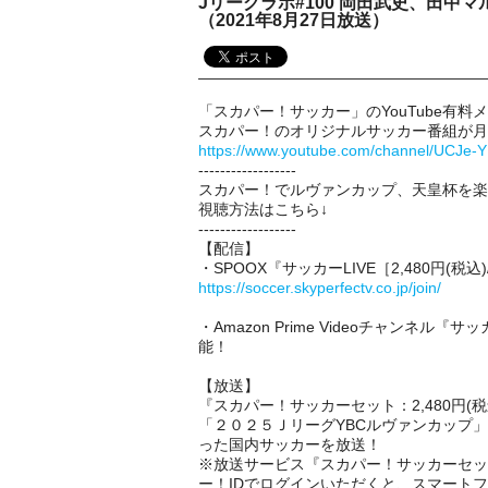
Jリーグラボ#100 岡田武史、田中
（2021年8月27日放送）
「スカパー！サッカー」のYouTube有料
スカパー！のオリジナルサッカー番組が月
https://www.youtube.com/channel/UCJe
------------------
スカパー！でルヴァンカップ、天皇杯を楽
視聴方法はこちら↓
------------------
【配信】
・SPOOX『サッカーLIVE［2,480円(
https://soccer.skyperfectv.co.jp/join/
・Amazon Prime Videoチャンネル『
能！
【放送】
『スカパー！サッカーセット：2,480円(税
「２０２５ＪリーグYBCルヴァンカップ」
った国内サッカーを放送！
※放送サービス『スカパー！サッカーセッ
ー！IDでログインいただくと、スマート