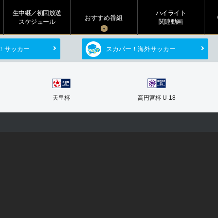
生中継／初回放送
ハイライト
s
おすすめ番組
スケジュール
関連動画
！サッカー
スカパー！海外サッカー
天皇杯
高円宮杯 U-18