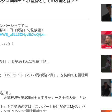
マルクス闘莉王～① 監督としての才能とは？～
メンバーシップでは
額490円（税込）で見放題！
-YHWE_u6LL3DHyv8kXeQ/join
しもう！
税込)/月］』を契約すれば視聴可能！
サッカーLIVEライト［2,350円(税込)/月］』を契約でも視聴可
込)/月』
「天皇杯JFA 第105回全日本サッカー選手権大会」とい
ト』をご契約の方は、スカパー！番組配信にMyスカパ
フォンやPCなどで視聴可能です。