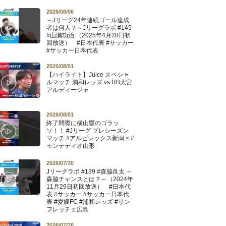
2026/08/06
～Jリーグ24年連続ゴール達成
者は何人？～Jリーグラボ #145
#山瀬功治 （2025年4月28日初
回放送） #日本代表 #サッカー
#サッカー日本代表
2026/08/01
【ハイライト】Juice スペシャ
ルマッチ 浦和レッズ vs RB大宮
アルディージャ
2026/08/01
終了間際に横山塁のゴラッ
ソ！！ #Jリーグ プレシーズン
マッチ #アルビレックス新潟 × #
モンテディオ山形
2026/07/30
Jリーグラボ #139 #森脇良太 ～
森脇チャンスとは？～（2024年
11月29日初回放送） #日本代
表 #サッカー #サッカー日本代
表 #愛媛FC #浦和レッズ #サン
フレッチェ広島
2026/07/26