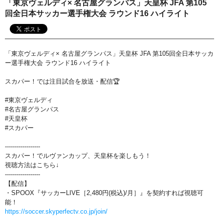
「東京ヴェルディ× 名古屋グランパス」天皇杯 JFA 第105
おすすめ番組
回全日本サッカー選手権大会 ラウンド16 ハイライト
その他の試合・おすすめ番組
Jリーグラボ
「東京ヴェルディ× 名古屋グランパス」天皇杯 JFA 第105回全日本サッカ
ー選手権大会 ラウンド16 ハイライト
Jリーグクラブ応援番組
スカパー！では注目試合を放送・配信🏆
その他サッカーコンテンツ
#東京ヴェルディ
ハイライト／関連動画
#名古屋グランパス
#天皇杯
#スカパー
------------------
スカパー！でルヴァンカップ、天皇杯を楽しもう！
視聴方法はこちら↓
------------------
【配信】
・SPOOX『サッカーLIVE［2,480円(税込)/月］』を契約すれば視聴可
能！
https://soccer.skyperfectv.co.jp/join/