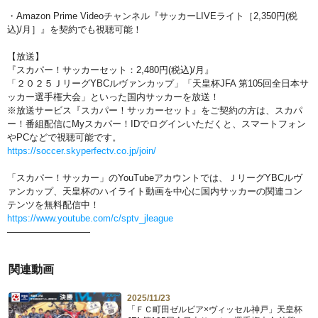
・Amazon Prime Videoチャンネル『サッカーLIVEライト［2,350円(税
込)/月］』を契約でも視聴可能！
【放送】
『スカパー！サッカーセット：2,480円(税込)/月』
「２０２５ＪリーグYBCルヴァンカップ」「天皇杯JFA 第105回全日本サ
ッカー選手権大会」といった国内サッカーを放送！
※放送サービス『スカパー！サッカーセット』をご契約の方は、スカパ
ー！番組配信にMyスカパー！IDでログインいただくと、スマートフォン
やPCなどで視聴可能です。
https://soccer.skyperfectv.co.jp/join/
「スカパー！サッカー」のYouTubeアカウントでは、ＪリーグYBCルヴ
ァンカップ、天皇杯のハイライト動画を中心に国内サッカーの関連コン
テンツを無料配信中！
https://www.youtube.com/c/sptv_jleague
—————————
関連動画
2025/11/23
「ＦＣ町田ゼルビア×ヴィッセル神戸」天皇杯