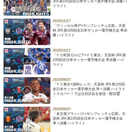
JFA 第105回全日本サッカー選手権大会 決勝 ハ
イライト
2025/11/17
「ヴィッセル神戸×サンフレッチェ広島」天皇
杯 JFA 第105回全日本サッカー選手権大会 準決
勝 ハイライト
2025/11/17
「ＦＣ町田ゼルビア×ＦＣ東京」天皇杯 JFA 第
105回全日本サッカー選手権大会 準決勝 ハイ
ライト
2025/08/27
「ＦＣ東京×浦和レッズ」天皇杯 JFA 第105回
全日本サッカー選手権大会 準々決勝 ハイライ
トスカパー！では注目試合を放送・配信🏆
2025/08/27
「名古屋グランパス×サンフレッチェ広島」天
皇杯 JFA 第105回全日本サッカー選手権大会
準々決勝 ハイライト