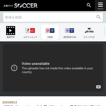
search
search
chevron_right
ご加入はこちら
動画TOP
ルヴァンカップ
天皇杯
高円宮杯 U-18
Jリーグラボ
放送リーグ
ルヴァンカップ
天皇杯
高円宮杯
UEFAチャンピオンズリーグ
UEFAヨーロッパリーグ
UEFAカンファレンスリーグ
生中継／
初回放送スケジュール
2025/08/13