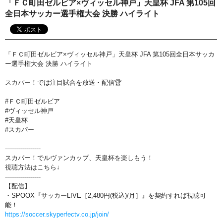
「ＦＣ町田ゼルビア×ヴィッセル神戸」天皇杯 JFA 第105回
おすすめ番組
全日本サッカー選手権大会 決勝 ハイライト
その他の試合・おすすめ番組
Jリーグラボ
「ＦＣ町田ゼルビア×ヴィッセル神戸」天皇杯 JFA 第105回全日本サッカ
ー選手権大会 決勝 ハイライト
Jリーグクラブ応援番組
スカパー！では注目試合を放送・配信🏆
その他サッカーコンテンツ
#ＦＣ町田ゼルビア
ハイライト／関連動画
#ヴィッセル神戸
#天皇杯
#スカパー
------------------
スカパー！でルヴァンカップ、天皇杯を楽しもう！
視聴方法はこちら↓
------------------
【配信】
・SPOOX『サッカーLIVE［2,480円(税込)/月］』を契約すれば視聴可
能！
https://soccer.skyperfectv.co.jp/join/