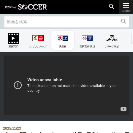
search
search
chevron_right
ご加入はこちら
動画TOP
ルヴァンカップ
天皇杯
高円宮杯 U-18
Jリーグラボ
放送リーグ
ルヴァンカップ
天皇杯
高円宮杯
UEFAチャンピオンズリーグ
UEFAヨーロッパリーグ
UEFAカンファレンスリーグ
生中継／
初回放送スケジュール
2025/11/23