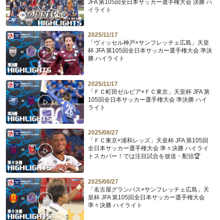
JFA 第105回全日本サッカー選手権大会 決勝 ハ
イライト
2025/11/17
「ヴィッセル神戸×サンフレッチェ広島」天皇
杯 JFA 第105回全日本サッカー選手権大会 準決
勝 ハイライト
2025/11/17
「ＦＣ町田ゼルビア×ＦＣ東京」天皇杯 JFA 第
105回全日本サッカー選手権大会 準決勝 ハイ
ライト
2025/08/27
「ＦＣ東京×浦和レッズ」天皇杯 JFA 第105回
全日本サッカー選手権大会 準々決勝 ハイライ
トスカパー！では注目試合を放送・配信🏆
2025/08/27
「名古屋グランパス×サンフレッチェ広島」天
皇杯 JFA 第105回全日本サッカー選手権大会
準々決勝 ハイライト