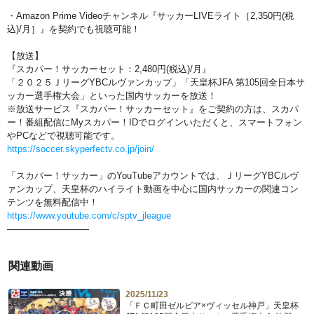
・Amazon Prime Videoチャンネル『サッカーLIVEライト［2,350円(税
込)/月］』を契約でも視聴可能！
【放送】
『スカパー！サッカーセット：2,480円(税込)/月』
「２０２５ＪリーグYBCルヴァンカップ」「天皇杯JFA 第105回全日本サ
ッカー選手権大会」といった国内サッカーを放送！
※放送サービス『スカパー！サッカーセット』をご契約の方は、スカパ
ー！番組配信にMyスカパー！IDでログインいただくと、スマートフォン
やPCなどで視聴可能です。
https://soccer.skyperfectv.co.jp/join/
「スカパー！サッカー」のYouTubeアカウントでは、ＪリーグYBCルヴ
ァンカップ、天皇杯のハイライト動画を中心に国内サッカーの関連コン
テンツを無料配信中！
https://www.youtube.com/c/sptv_jleague
—————————
関連動画
2025/11/23
「ＦＣ町田ゼルビア×ヴィッセル神戸」天皇杯