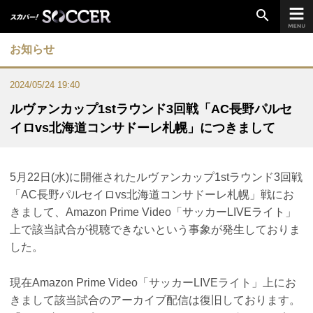
search
お知らせ
chevron_right
ご加入はこちら
2024/05/24 19:40
ルヴァンカップ1stラウンド3回戦「AC長野パルセ
イロvs北海道コンサドーレ札幌」につきまして
放送リーグ
ルヴァンカップ
5月22日(水)に開催されたルヴァンカップ1stラウンド3回戦
天皇杯
「AC長野パルセイロvs北海道コンサドーレ札幌」戦にお
高円宮杯
きまして、Amazon Prime Video「サッカーLIVEライト」
上で該当試合が視聴できないという事象が発生しておりま
UEFAチャンピオンズリーグ
した。
UEFAヨーロッパリーグ
UEFAカンファレンスリーグ
現在Amazon Prime Video「サッカーLIVEライト」上にお
生中継／
初回放送スケジュール
きまして該当試合のアーカイブ配信は復旧しております。