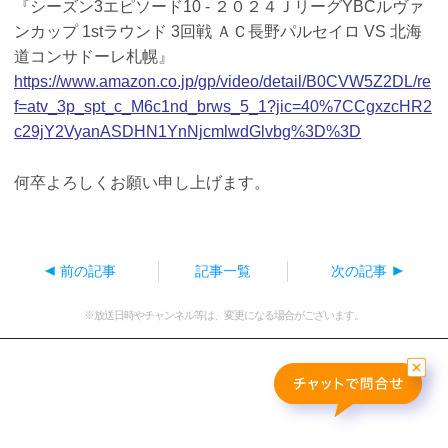
『シーズン3エピソード10 - ２０２４ＪリーグYBCルヴァ
おすすめ番組
ンカップ 1stラウンド 3回戦 ＡＣ長野パルセイロ VS 北海
道コンサドーレ札幌』
その他の試合・おすすめ番組
https://www.amazon.co.jp/gp/video/detail/B0CVW5Z2DL/re
Jリーグラボ
f=atv_3p_spt_c_M6c1nd_brws_5_1?jic=40%7CCgxzcHR2
c29jY2VyanASDHN1YnNjcmlwdGlvbg%3D%3D
Jリーグクラブ応援番組
その他サッカーコンテンツ
何卒よろしくお願い申し上げます。
ハイライト／関連動画
前の記事
記事一覧
次の記事
※放送日時やチャンネル等は、変更になる場合がございます。